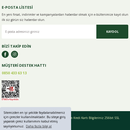
E-POSTA LİSTESİ
En yeni fırsat, indirimler ve kampanyalardan haberdar olmak için e-
bültenimize kayıt olun
ilk siz görün siz haberdar olun.
KAYDOL
BİZİ TAKİP EDİN
MÜŞTERİ DESTEK HATTI
0850 433 63 13
Sitemizden en iyi şekilde faydalanabilmeniz
için çerezler kullanılmaktadır. Bu siteye giriş
Copyright © 2019 - 2024 greenlifebaharat.com Tüm Kredi Kartı Bilgileriniz 256bit SSL
yaparak çerez kullanımını kabul etmiş
Sertifikası ile korunmaktadır.
sayılıyorsunuz.
Daha fazla bilgi al