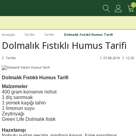
Anasayfa
Tarifler
Tarifler
Dolmalık Fıstıklı Humus Tarifi
Dolmalık Fıstıklı Humus Tarifi
Tarifler
07-08-2019
12:20
Dolmalık Fıstıklı Humus Tarifi
Malzemeler
400 gram konserve nohut
1 diş sarımsak
1 yemek kaşığı tahin
1 limonun suyu
Zeytinyağı
Green Life Dolmalık fıstık
Hazırlanışı
Nohutu sudan geçirip, rondoya koyun. İçine soyulmuş