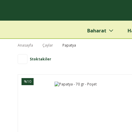
Baharat
H
Anasayfa
Çaylar
Papatya
Stoktakiler
%10