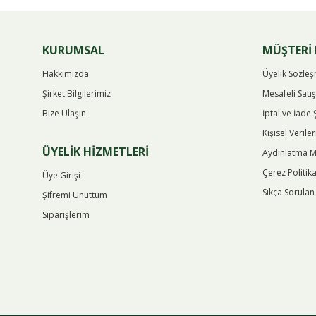
KURUMSAL
MÜŞTERİ 
Hakkımızda
Üyelik Sözle
Şirket Bilgilerimiz
Mesafeli Satı
Bize Ulaşın
İptal ve İade 
Kişisel Verile
ÜYELİK HİZMETLERİ
Aydınlatma M
Çerez Politika
Üye Girişi
Sıkça Sorulan
Şifremi Unuttum
Siparişlerim