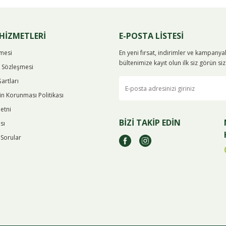
HİZMETLERİ
E-POSTA LİSTESİ
şmesi
En yeni fırsat, indirimler ve kampany
bültenimize kayıt olun ilk siz görün s
ş Sözleşmesi
Şartları
rin Korunması Politikası
etni
BİZİ TAKİP EDİN
sı
 Sorular