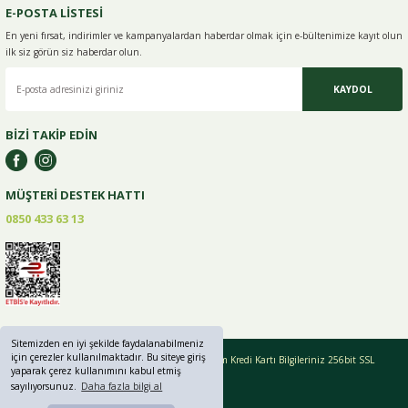
E-POSTA LİSTESİ
En yeni fırsat, indirimler ve kampanyalardan haberdar olmak için e-
bültenimize kayıt olun
ilk siz görün siz haberdar olun.
KAYDOL
BİZİ TAKİP EDİN
MÜŞTERİ DESTEK HATTI
0850 433 63 13
Sitemizden en iyi şekilde faydalanabilmeniz
için çerezler kullanılmaktadır. Bu siteye giriş
Copyright © 2019 - 2024 greenlifebaharat.com Tüm Kredi Kartı Bilgileriniz 256bit SSL
yaparak çerez kullanımını kabul etmiş
Sertifikası ile korunmaktadır.
sayılıyorsunuz.
Daha fazla bilgi al