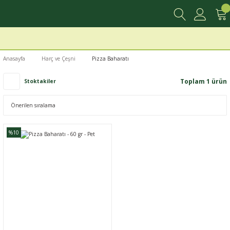
Anasayfa
Harç ve Çeşni
Pizza Baharatı
Toplam 1 ürün
Stoktakiler
%10