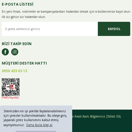
E-POSTA LİSTESİ
En yeni fırsat, indirimler ve kampanyalardan haberdar olmak için e-
bültenimize kayıt olun
ilk siz görün siz haberdar olun.
KAYDOL
BİZİ TAKİP EDİN
MÜŞTERİ DESTEK HATTI
0850 433 63 13
Sitemizden en iyi şekilde faydalanabilmeniz
için çerezler kullanılmaktadır. Bu siteye giriş
Copyright © 2019 - 2024 greenlifebaharat.com Tüm Kredi Kartı Bilgileriniz 256bit SSL
yaparak çerez kullanımını kabul etmiş
Sertifikası ile korunmaktadır.
sayılıyorsunuz.
Daha fazla bilgi al