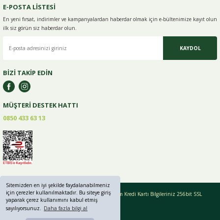
E-POSTA LİSTESİ
En yeni fırsat, indirimler ve kampanyalardan haberdar olmak için e-
bültenimize kayıt olun
ilk siz görün siz haberdar olun.
KAYDOL
BİZİ TAKİP EDİN
MÜŞTERİ DESTEK HATTI
0850 433 63 13
Sitemizden en iyi şekilde faydalanabilmeniz
için çerezler kullanılmaktadır. Bu siteye giriş
Copyright © 2019 - 2024 greenlifebaharat.com Tüm Kredi Kartı Bilgileriniz 256bit SSL
yaparak çerez kullanımını kabul etmiş
Sertifikası ile korunmaktadır.
sayılıyorsunuz.
Daha fazla bilgi al