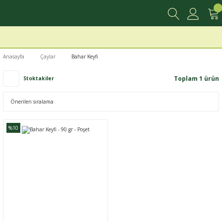
Anasayfa
Çaylar
Bahar Keyfi
Toplam 1 ürün
Stoktakiler
%10