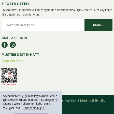
E-POSTA LİSTESİ
En yeni fırsat, indirimler ve kampanyalardan haberdar olmak için e-
bültenimize kayıt olun
ilk siz görün siz haberdar olun.
KAYDOL
BİZİ TAKİP EDİN
MÜŞTERİ DESTEK HATTI
0850 433 63 13
Sitemizden en iyi şekilde faydalanabilmeniz
için çerezler kullanılmaktadır. Bu siteye giriş
Copyright © 2019 - 2024 greenlifebaharat.com Tüm Kredi Kartı Bilgileriniz 256bit SSL
yaparak çerez kullanımını kabul etmiş
Sertifikası ile korunmaktadır.
sayılıyorsunuz.
Daha fazla bilgi al