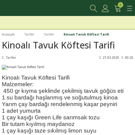
0
Geri Dön
Geri Dön
Geri Dön
ni
Anasayfa
Tarifler
Tarifler
Kinoalı Tavuk Köftesi Tarifi
Kinoalı Tavuk Köftesi Tarifi
Tarifler
27-03-2020
00:20
Kinoalı Tavuk Köftesi Tarifi
Malzemeler:
 450 gr kıyma şeklinde çekilmiş tavuk göğüs eti
1 su bardağı haşlanmış ve soğutulmuş kinoa
Yarım çay bardağı rendelenmiş kaşar peyniri
1 adet yumurta
1 çay kaşığı Green Life sarımsak tozu
Bir tutam kıyılmış maydanoz
1 çay kaşığı taze sıkılmış limon suyu