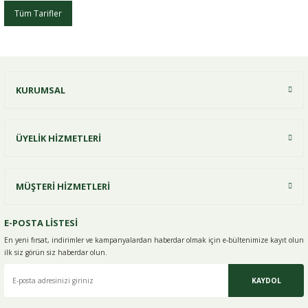
Tüm Tarifler
er
KURUMSAL
ÜYELİK HİZMETLERİ
MÜŞTERİ HİZMETLERİ
E-POSTA LİSTESİ
En yeni fırsat, indirimler ve kampanyalardan haberdar olmak için e-
bültenimize kayıt olun
ilk siz görün siz haberdar olun.
KAYDOL