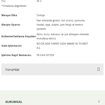
Tuz
35.2
*Ortalama değerlerdir.
Menşei Ülke
Türkiye
Eser miktarda gluten, süt ürünü, yumurta,
Alerjen Uyarısı
hardal, soya, susam, çam fıstığı ve kereviz
içerebilir.
Serin, kuru, kokusuz ve ışık almayan ortamda
Kullanım/Saklama Koşulları
muhafaza ediniz
NOOR ASİA TURKEY GIDA SANAYİ VE TİCARET
Gıda İşletmecisi
A.Ş.
İşletme Kayıt Numarası
TR-34-K-107359
Yorumlar
Bu ürüne ilk yorumu siz yapın!
KURUMSAL
Yorum Yaz