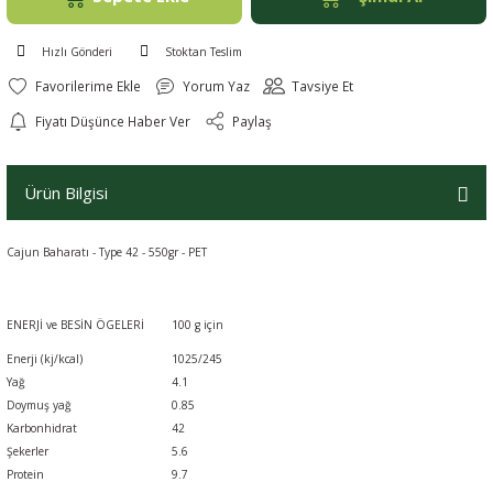
Hızlı Gönderi
Stoktan Teslim
Yorum Yaz
Tavsiye Et
Fiyatı Düşünce Haber Ver
Paylaş
Ürün Bilgisi
Cajun Baharatı - Type 42 - 550gr - PET
ENERJİ ve BESİN ÖGELERİ
100 g için
Enerji (kj/kcal)
1025/245
Yağ
4.1
Doymuş yağ
0.85
Karbonhidrat
42
Şekerler
5.6
Protein
9.7