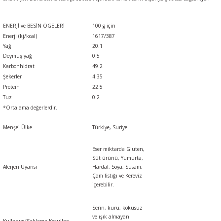
ENERJİ ve BESİN ÖGELERİ
100 g için
Enerji (kj/kcal)
1617/387
Yağ
20.1
Doymuş yağ
0.5
Karbonhidrat
49.2
Şekerler
4.35
Protein
22.5
Tuz
0.2
*Ortalama değerlerdir.
Menşei Ülke
Türkiye, Suriye
Eser miktarda
Gluten,
Süt ürünü, Yumurta,
Alerjen Uyarısı
Hardal, Soya, Susam,
Çam fıstığı
ve
Kereviz
içerebilir.
Serin, kuru, kokusuz
ve ışık almayan