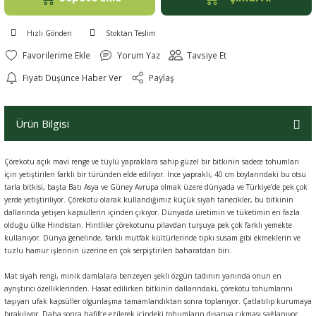
Hızlı Gönderi
Stoktan Teslim
Yorum Yaz
Tavsiye Et
Fiyatı Düşünce Haber Ver
Paylaş
Ürün Bilgisi
Çörekotu açık mavi renge ve tüylü yapraklara sahip güzel bir bitkinin sadece tohumları
için yetiştirilen farklı bir türünden elde ediliyor. İnce yapraklı, 40 cm boylarındaki bu otsu
tarla bitkisi, başta Batı Asya ve Güney Avrupa olmak üzere dünyada ve Türkiye’de pek çok
yerde yetiştiriliyor. Çörekotu olarak kullandığımız küçük siyah tanecikler, bu bitkinin
dallarında yetişen kapsüllerin içinden çıkıyor. Dünyada üretimin ve tüketimin en fazla
olduğu ülke Hindistan. Hintliler çörekotunu pilavdan turşuya pek çok farklı yemekte
kullanıyor. Dünya genelinde, farklı mutfak kültürlerinde tıpkı susam gibi ekmeklerin ve
tuzlu hamur işlerinin üzerine en çok serpiştirilen baharatdan biri.
Mat siyah rengi, minik damlalara benzeyen şekli özgün tadının yanında onun en
ayrıştırıcı özelliklerinden. Hasat edilirken bitkinin dallarındaki, çörekotu tohumlarını
taşıyan ufak kapsüller olgunlaşma tamamlandıktan sonra toplanıyor. Çatlatılıp kurumaya
bırakılıyor. Daha sonra hafifçe ezilerek içindeki tohumların dışarıya çıkması sağlanıyor.