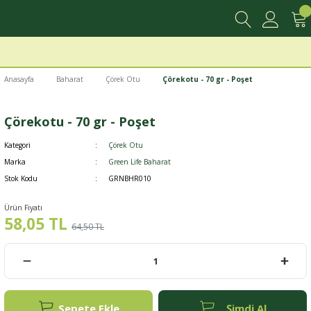
Anasayfa
Baharat
Çörek Otu
Çörekotu - 70 gr - Poşet
Çörekotu - 70 gr - Poşet
Kategori
Çörek Otu
Marka
Green Life Baharat
Stok Kodu
GRNBHR010
Ürün Fiyatı
58,05 TL
64,50 TL
Sepete Ekle
Şimdi Al