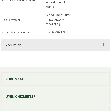
Kullanım/Saklama Koşulları
ortamda muhafaza
ediniz
NOOR ASİA TURKEY
Gıda İşletmecisi
GIDA SANAYİ VE
TİCARET A.Ş.
İşletme Kayıt Numarası
TR-34-K-107359
Yorumlar
Bu ürüne ilk yorumu siz yapın!
KURUMSAL
Yorum Yaz
ÜYELİK HİZMETLERİ