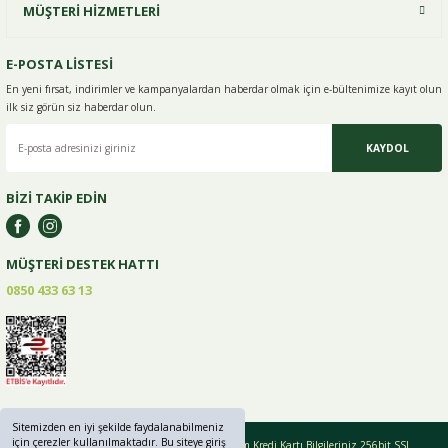
MÜŞTERİ HİZMETLERİ
E-POSTA LİSTESİ
En yeni fırsat, indirimler ve kampanyalardan haberdar olmak için e-
bültenimize kayıt olun
ilk siz görün siz haberdar olun.
KAYDOL
BİZİ TAKİP EDİN
MÜŞTERİ DESTEK HATTI
0850 433 63 13
Sitemizden en iyi şekilde faydalanabilmeniz
için çerezler kullanılmaktadır. Bu siteye giriş
Copyright © 2019 - 2024 greenlifebaharat.com Tüm Kredi Kartı Bilgileriniz 256bit SSL