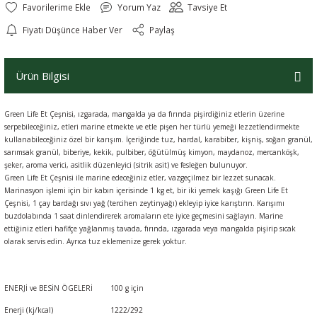
Yorum Yaz
Tavsiye Et
Fiyatı Düşünce Haber Ver
Paylaş
Ürün Bilgisi
Green Life Et Çeşnisi, ızgarada, mangalda ya da fırında pişirdiğiniz etlerin üzerine
serpebileceğiniz, etleri marine etmekte ve etle pişen her türlü yemeği lezzetlendirmekte
kullanabileceğiniz özel bir karışım. İçeriğinde tuz, hardal, karabiber, kişniş, soğan granül,
sarımsak granül, biberiye, kekik, pulbiber, öğütülmüş kimyon, maydanoz, mercanköşk,
şeker, aroma verici, asitlik düzenleyici (sitrik asit) ve fesleğen bulunuyor.
Green Life Et Çeşnisi ile marine edeceğiniz etler, vazgeçilmez bir lezzet sunacak.
Marinasyon işlemi için bir kabın içerisinde 1 kg et, bir iki yemek kaşığı Green Life Et
Çeşnisi, 1 çay bardağı sıvı yağ (tercihen zeytinyağı) ekleyip iyice karıştırın. Karışımı
buzdolabında 1 saat dinlendirerek aromaların ete iyice geçmesini sağlayın. Marine
ettiğiniz etleri hafifçe yağlanmış tavada, fırında, ızgarada veya mangalda pişirip sıcak
olarak servis edin. Ayrıca tuz eklemenize gerek yoktur.
ENERJİ ve BESİN ÖGELERİ
100 g için
Enerji (kj/kcal)
1222/292