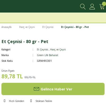
Anasayfa
Harç ve Çeşni
Et Çeşnisi
Et Çeşnisi - 80 gr - Pet
Et Çeşnisi - 80 gr - Pet
Kategori
Et Çeşnisi
,
Harç ve Çeşni
Marka
Green Life Baharat
Stok Kodu
GRNHRC001
Ürün Fiyatı
89,78 TL
99,75 TL
Gelince Haber Ver
Hızlı Gönderi
Stoktan Teslim