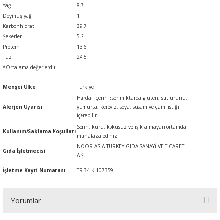
Yağ
8.7
Doymuş yağ
1
Karbonhidrat
39.7
Şekerler
5.2
Protein
13.6
Tuz
24.5
*Ortalama değerlerdir.
Menşei Ülke
Türkiye
Hardal içerir. Eser miktarda gluten, süt ürünü,
Alerjen Uyarısı
yumurta, kereviz, soya, susam ve çam fıstığı
içerebilir.
Serin, kuru, kokusuz ve ışık almayan ortamda
Kullanım/Saklama Koşulları
muhafaza ediniz
NOOR ASİA TURKEY GIDA SANAYİ VE TİCARET
Gıda İşletmecisi
A.Ş.
İşletme Kayıt Numarası
TR-34-K-107359
Yorumlar