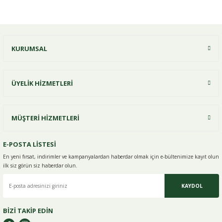
Bu ürüne ilk yorumu siz yapın!
KURUMSAL
Yorum Yaz
ÜYELİK HİZMETLERİ
MÜŞTERİ HİZMETLERİ
E-POSTA LİSTESİ
En yeni fırsat, indirimler ve kampanyalardan haberdar olmak için e-
bültenimize kayıt olun
ilk siz görün siz haberdar olun.
KAYDOL
BİZİ TAKİP EDİN