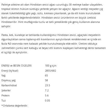
Palmiye ailesine ait olan Hindistan cevizi ağacı uzunluğu 30 metreye kadar ulaşabilen,
tropikal iklimin hüküm sürdüğü yerlerde yetişen bir ağaçtır. Ağacın verdiği meyveler çiğ
olarak tüketilebildiği gibi yağı, sütü, kreması çıkarılarak, ya da etli kısmı kurutularak
farklı şekillerde değerlendirilebilir. Hindistan cevizi ürünlerinin en büyük üreticisi
Hindistan’dır. Hint mutfağında tuzlu ve tatlı yemeklerde çok geniş kullanım alanına
sahiptir.
Pasta, kek, kurabiye ve tatlılarda kullandığımız Hindistan cevizi, ağaçtaki meyvelerin
olgunlaştıktan sonra toplanıp etli kısımlarının ayrıştırılarak rendelenmesi ve içinde en
fazla %3 oranında nem kalacak şekilde kurutulmasıyla elde edilir. Üretimi oldukça
zahmetlidir çünkü sert kabuğu ve beyaz etli kısmını kaplayan kahverengi derisi tamamen
el işçiliği ile ayrıştırılır.
l
ENERJİ ve BESİN ÖGELERİ
100 g için
Enerji (kj/kcal)
2855/682
Yağ
65
Doymuş yağ
58
Karbonhidrat
23.5
Şekerler
7.2
Protein
5.6
Tuz
0.05
*Ortalama değerlerdir.