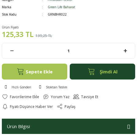
Marka
Green Life Baharat
Stok Kodu
GRNBHR022
er
Ürün Fiyatı
125,33 TL
139,25 TL
Sepete Ekle
Şimdi Al
Hızlı Gönderi
Stoktan Teslim
Yorum Yaz
Tavsiye Et
Fiyatı Düşünce Haber Ver
Paylaş
Ürün Bilgisi