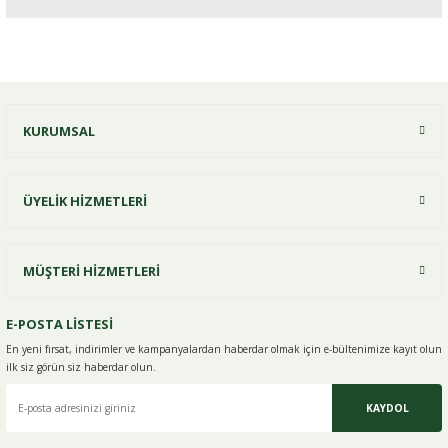
Bu ürüne ilk yorumu siz yapın!
KURUMSAL
Yorum Yaz
ÜYELİK HİZMETLERİ
MÜŞTERİ HİZMETLERİ
E-POSTA LİSTESİ
En yeni fırsat, indirimler ve kampanyalardan haberdar olmak için e-
bültenimize kayıt olun
ilk siz görün siz haberdar olun.
KAYDOL