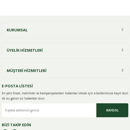
Bu ürüne ilk yorumu siz yapın!
KURUMSAL
Yorum Yaz
ÜYELİK HİZMETLERİ
MÜŞTERİ HİZMETLERİ
E-POSTA LİSTESİ
En yeni fırsat, indirimler ve kampanyalardan haberdar olmak için e-
bültenimize kayıt olun
ilk siz görün siz haberdar olun.
KAYDOL
BİZİ TAKİP EDİN