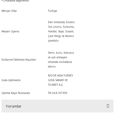
*Ortalama değerlerdir.
Menşei Ülke
Türkiye
Eser miktarda
Gluten,
Süt ürünü, Yumurta,
Alerjen Uyarısı
Hardal, Soya, Susam,
Çam fıstığı
ve
Kereviz
içerebilir.
Serin, kuru, kokusuz
ve ışık almayan
Kullanım/Saklama Koşulları
ortamda muhafaza
ediniz
NOOR ASİA TURKEY
Gıda İşletmecisi
GIDA SANAYİ VE
TİCARET A.Ş.
İşletme Kayıt Numarası
TR-34-K-107359
Yorumlar