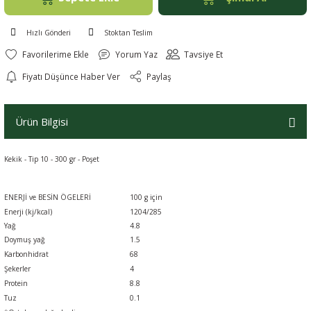
Hızlı Gönderi
Stoktan Teslim
Yorum Yaz
Tavsiye Et
Fiyatı Düşünce Haber Ver
Paylaş
Ürün Bilgisi
Kekik - Tip 10 - 300 gr - Poşet
ENERJİ ve BESİN ÖGELERİ
100 g için
Enerji (kj/kcal)
1204/285
Yağ
4.8
Doymuş yağ
1.5
Karbonhidrat
68
Şekerler
4
Protein
8.8
Tuz
0.1