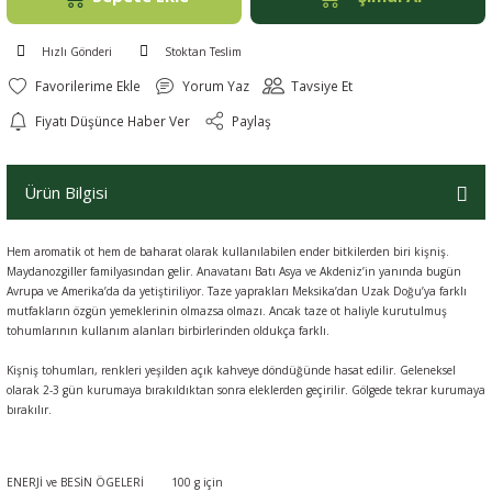
Hızlı Gönderi
Stoktan Teslim
Yorum Yaz
Tavsiye Et
Fiyatı Düşünce Haber Ver
Paylaş
Ürün Bilgisi
Hem aromatik ot hem de baharat olarak kullanılabilen ender bitkilerden biri kişniş.
Maydanozgiller familyasından gelir. Anavatanı Batı Asya ve Akdeniz’in yanında bugün
Avrupa ve Amerika’da da yetiştiriliyor. Taze yaprakları Meksika’dan Uzak Doğu’ya farklı
mutfakların özgün yemeklerinin olmazsa olmazı. Ancak taze ot haliyle kurutulmuş
tohumlarının kullanım alanları birbirlerinden oldukça farklı.
Kişniş tohumları, renkleri yeşilden açık kahveye döndüğünde hasat edilir. Geleneksel
olarak 2-3 gün kurumaya bırakıldıktan sonra eleklerden geçirilir. Gölgede tekrar kurumaya
bırakılır.
ENERJİ ve BESİN ÖGELERİ
100 g için