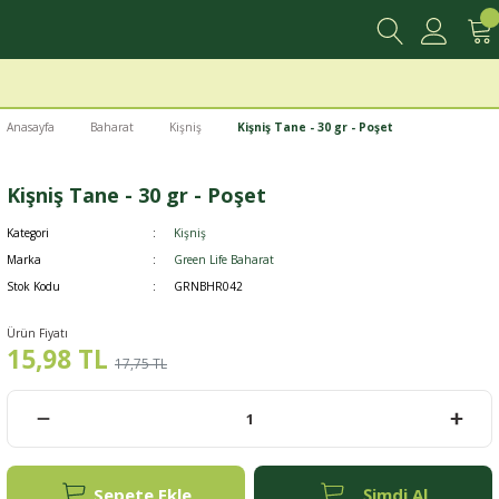
Anasayfa
Baharat
Kişniş
Kişniş Tane - 30 gr - Poşet
Kişniş Tane - 30 gr - Poşet
Kategori
Kişniş
Marka
Green Life Baharat
Stok Kodu
GRNBHR042
Ürün Fiyatı
15,98 TL
17,75 TL
Sepete Ekle
Şimdi Al