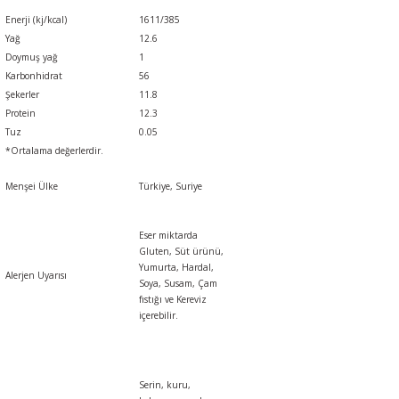
Enerji (kj/kcal)
1611/385
Yağ
12.6
Doymuş yağ
1
Karbonhidrat
56
Şekerler
11.8
Protein
12.3
Tuz
0.05
*Ortalama değerlerdir.
Menşei Ülke
Türkiye, Suriye
Eser miktarda
Gluten, Süt ürünü,
Yumurta, Hardal,
Alerjen Uyarısı
Soya, Susam, Çam
fıstığı
ve
Kereviz
içerebilir.
Serin, kuru,