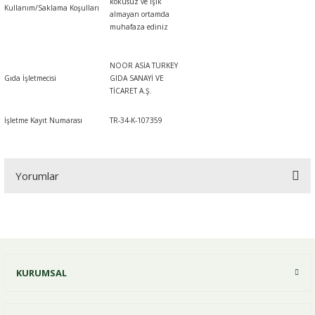
kokusuz ve ışık
Kullanım/Saklama Koşulları
almayan ortamda
muhafaza ediniz
NOOR ASİA TURKEY
Gıda İşletmecisi
GIDA SANAYİ VE
TİCARET A.Ş.
İşletme Kayıt Numarası
TR-34-K-107359
Yorumlar
Bu ürüne ilk yorumu siz yapın!
KURUMSAL
Yorum Yaz