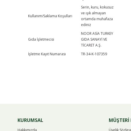
Serin, kuru, kokusuz
ve ışık almayan
Kullanım/Saklama Koşulları
ortamda muhafaza
ediniz
NOOR ASİA TURKEY
Gıda İşletmecisi
GIDA SANAYİ VE
TİCARET A.Ş.
İşletme Kayıt Numarası
TR-34-K-107359
KURUMSAL
MÜŞTERİ 
Hakkımızda
Üyelik Sözle