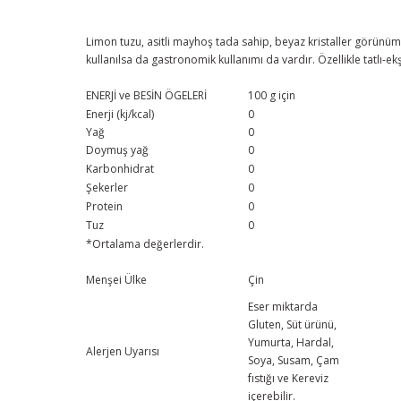
Limon tuzu, asitli mayhoş tada sahip, beyaz kristaller görünü
kullanılsa da gastronomik kullanımı da vardır. Özellikle tatlı-e
ENERJİ ve BESİN ÖGELERİ
100 g için
Enerji (kj/kcal)
0
Yağ
0
Doymuş yağ
0
Karbonhidrat
0
Şekerler
0
Protein
0
Tuz
0
*Ortalama değerlerdir.
Menşei Ülke
Çin
Eser miktarda
Gluten, Süt ürünü,
Yumurta, Hardal,
Alerjen Uyarısı
Soya, Susam, Çam
fıstığı
ve
Kereviz
içerebilir.