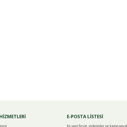
Bu ürüne ilk yorumu siz yapın!
Yorum Yaz
HİZMETLERİ
E-POSTA LİSTESİ
şmesi
En yeni fırsat, indirimler ve kampany