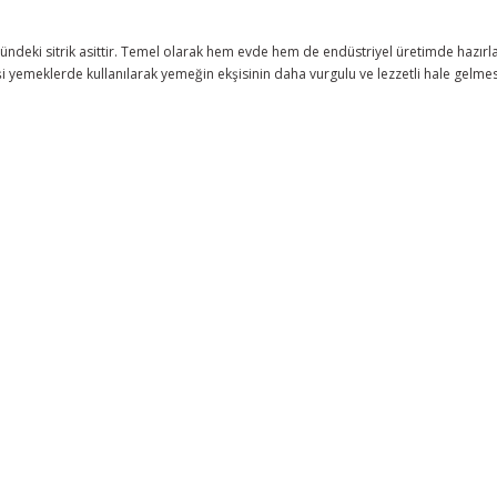
mündeki sitrik asittir. Temel olarak hem evde hem de endüstriyel üretimde hazı
kşi yemeklerde kullanılarak yemeğin ekşisinin daha vurgulu ve lezzetli hale gelmes