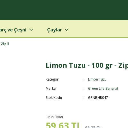
arç ve Çeşni
Çaylar
 Zipli
Limon Tuzu - 100 gr - Zip
Kategori
Limon Tuzu
Marka
Green Life Baharat
Stok Kodu
GRNBHR047
Ürün Fiyatı
59,63 TL
66,25 TL