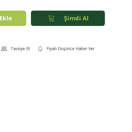
Ekle
Şimdi Al
Tavsiye Et
Fiyatı Düşünce Haber Ver