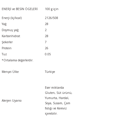
ENERJİ ve BESİN ÖGELERİ
100 g için
Enerji (kj/kcal)
2126/508
Yağ
28
Doymuş yağ
2
Karbonhidrat
28
Şekerler
7
Protein
26
Tuz
0.05
*Ortalama değerlerdir.
Menşei Ülke
Türkiye
Eser miktarda
Gluten, Süt ürünü,
Yumurta, Hardal,
Alerjen Uyarısı
Soya, Susam, Çam
fıstığı
ve
Kereviz
içerebilir.