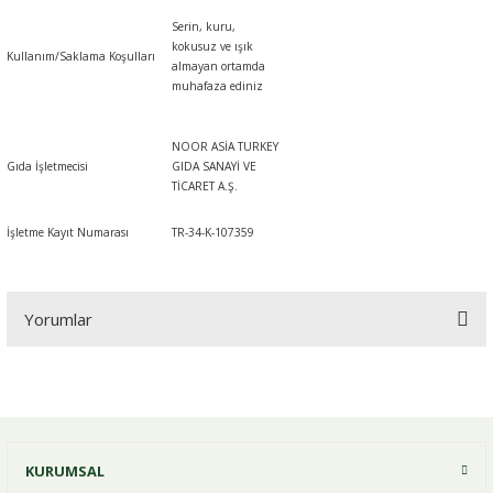
Serin, kuru,
kokusuz ve ışık
Kullanım/Saklama Koşulları
almayan ortamda
muhafaza ediniz
NOOR ASİA TURKEY
Gıda İşletmecisi
GIDA SANAYİ VE
TİCARET A.Ş.
İşletme Kayıt Numarası
TR-34-K-107359
Yorumlar
Bu ürüne ilk yorumu siz yapın!
KURUMSAL
Yorum Yaz