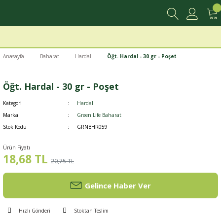
Anasayfa
Baharat
Hardal
Öğt. Hardal - 30 gr - Poşet
Öğt. Hardal - 30 gr - Poşet
Kategori
Hardal
Marka
Green Life Baharat
Stok Kodu
GRNBHR059
Ürün Fiyatı
18,68 TL
20,75 TL
Gelince Haber Ver
Hızlı Gönderi
Stoktan Teslim