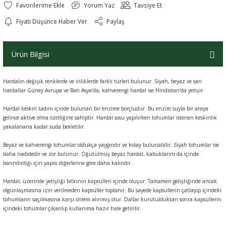
Yorum Yaz
Tavsiye Et
Fiyatı Düşünce Haber Ver
Paylaş
Ürün Bilgisi
Hardalın değişik renklerde ve iriliklerde farklı türleri bulunur. Siyah, beyaz ve sarı
hardallar Güney Avrupa ve Batı Asya’da, kahverengi hardal ise Hindistan’da yetişir.
Hardal keskin tadını içinde bulunan bir enzime borçludur. Bu enzim suyla bir araya
gelince aktive olma özelliğine sahiptir. Hardal sosu yapılırken tohumlar istenen keskinlik
yakalanana kadar suda bekletilir.
Beyaz ve kahverengi tohumlar oldukça yaygındır ve kolay bulunabilir. Siyah tohumlar ise
daha nadidedir ve zor bulunur. Öğütülmüş beyaz hardal, kabuklarını da içinde
barındırdığı için yapısı diğerlerine göre daha kalındır.
Hardal, üzerinde yetiştiği bitkinin kapsülleri içinde oluşur. Tamamen geliştiğinde ancak
olgunlaşmasına izin verilmeden kapsüller toplanır. Bu sayede kapsüllerin çatlayıp içindeki
tohumların saçılmasına karşı önlem alınmış olur. Dallar kurutulduktan sonra kapsüllerin
içindeki tohumlar çıkarılıp kullanıma hazır hale getirilir.