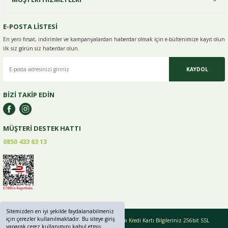
E-POSTA LİSTESİ
En yeni fırsat, indirimler ve kampanyalardan haberdar olmak için e-
bültenimize kayıt olun
ilk siz görün siz haberdar olun.
KAYDOL
BİZİ TAKİP EDİN
MÜŞTERİ DESTEK HATTI
0850 433 63 13
Sitemizden en iyi şekilde faydalanabilmeniz
için çerezler kullanılmaktadır. Bu siteye giriş
Copyright © 2019 - 2024 greenlifebaharat.com Tüm Kredi Kartı Bilgileriniz 256bit SSL
yaparak çerez kullanımını kabul etmiş