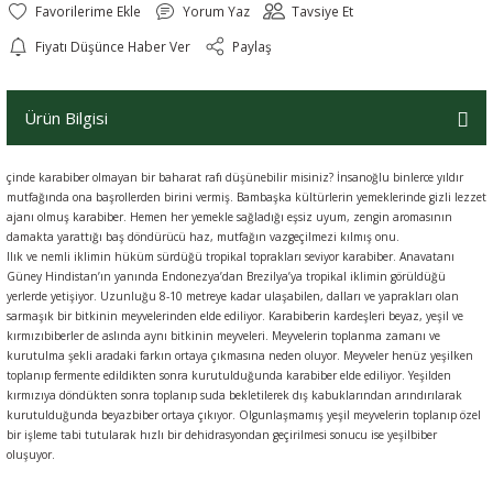
Yorum Yaz
Tavsiye Et
Fiyatı Düşünce Haber Ver
Paylaş
Ürün Bilgisi
çinde karabiber olmayan bir baharat rafı düşünebilir misiniz? İnsanoğlu binlerce yıldır
mutfağında ona başrollerden birini vermiş. Bambaşka kültürlerin yemeklerinde gizli lezzet
ajanı olmuş karabiber. Hemen her yemekle sağladığı eşsiz uyum, zengin aromasının
damakta yarattığı baş döndürücü haz, mutfağın vazgeçilmezi kılmış onu.
Ilık ve nemli iklimin hüküm sürdüğü tropikal toprakları seviyor karabiber. Anavatanı
Güney Hindistan’ın yanında Endonezya’dan Brezilya’ya tropikal iklimin görüldüğü
yerlerde yetişiyor. Uzunluğu 8-10 metreye kadar ulaşabilen, dalları ve yaprakları olan
sarmaşık bir bitkinin meyvelerinden elde ediliyor. Karabiberin kardeşleri beyaz, yeşil ve
kırmızıbiberler de aslında aynı bitkinin meyveleri. Meyvelerin toplanma zamanı ve
kurutulma şekli aradaki farkın ortaya çıkmasına neden oluyor. Meyveler henüz yeşilken
toplanıp fermente edildikten sonra kurutulduğunda karabiber elde ediliyor. Yeşilden
kırmızıya döndükten sonra toplanıp suda bekletilerek dış kabuklarından arındırılarak
kurutulduğunda beyazbiber ortaya çıkıyor. Olgunlaşmamış yeşil meyvelerin toplanıp özel
bir işleme tabi tutularak hızlı bir dehidrasyondan geçirilmesi sonucu ise yeşilbiber
oluşuyor.