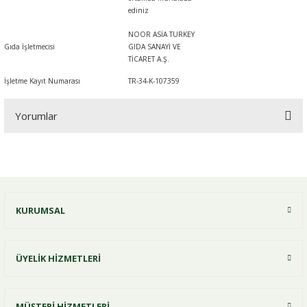
ediniz
NOOR ASİA TURKEY
Gıda İşletmecisi
GIDA SANAYİ VE
TİCARET A.Ş.
İşletme Kayıt Numarası
TR-34-K-107359
Yorumlar
Bu ürüne ilk yorumu siz yapın!
KURUMSAL
Yorum Yaz
ÜYELİK HİZMETLERİ
MÜŞTERİ HİZMETLERİ