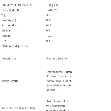
ENERJİ ve BESİN ÖGELERİ
100 g için
Enerji (kj/kcal)
1241/297
Yağ
3.5
Doymuş yağ
0.95
Karbonhidrat
64.8
Şekerler
0.7
Protein
19.2
Tuz
0.1
*Ortalama değerlerdir.
Menşei Ülke
Vietnam, Brezilya
Eser miktarda
Gluten,
Süt ürünü, Yumurta,
Alerjen Uyarısı
Hardal, Soya, Susam,
Çam fıstığı
ve
Kereviz
içerebilir.
Serin, kuru, kokusuz
ve ışık almayan
Kullanım/Saklama Koşulları
ortamda muhafaza