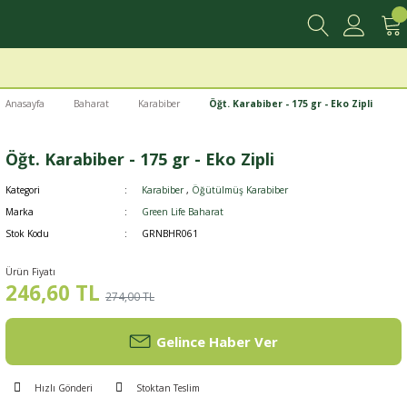
Anasayfa
Baharat
Karabiber
Öğt. Karabiber - 175 gr - Eko Zipli
Öğt. Karabiber - 175 gr - Eko Zipli
Kategori
Karabiber
,
Öğütülmüş Karabiber
Marka
Green Life Baharat
Stok Kodu
GRNBHR061
Ürün Fiyatı
246,60 TL
274,00 TL
Gelince Haber Ver
Hızlı Gönderi
Stoktan Teslim