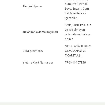
Yumurta, Hardal,
Alerjen Uyarısı
Soya, Susam, Çam
fıstığı
ve
Kereviz
içerebilir.
Serin, kuru, kokusuz
ve ışık almayan
Kullanım/Saklama Koşulları
ortamda muhafaza
ediniz
NOOR ASİA TURKEY
Gıda İşletmecisi
GIDA SANAYİ VE
TİCARET A.Ş.
İşletme Kayıt Numarası
TR-34-K-107359