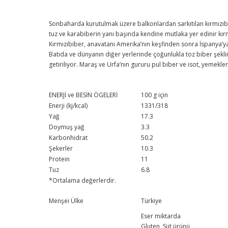
Sonbaharda kurutulmak üzere balkonlardan sarkıtılan kırmızıbib
tuz ve karabiberin yanı başında kendine mutlaka yer edinir kırm
Kırmızıbiber, anavatanı Amerika’nın keşfinden sonra İspanya’ya
Batıda ve dünyanın diğer yerlerinde çoğunlukla toz biber şeklin
getiriliyor. Maraş ve Urfa’nın gururu pul biber ve isot, yemekl
ENERJİ ve BESİN ÖGELERİ
100 g için
Enerji (kj/kcal)
1331/318
Yağ
17.3
Doymuş yağ
3.3
Karbonhidrat
50.2
Şekerler
10.3
Protein
11
Tuz
6.8
*Ortalama değerlerdir.
Menşei Ülke
Türkiye
Eser miktarda
Gluten, Süt ürünü,