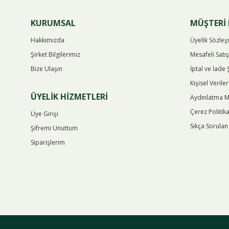
KURUMSAL
MÜŞTERİ 
Hakkımızda
Üyelik Sözle
Şirket Bilgilerimiz
Mesafeli Satı
Bize Ulaşın
İptal ve İade 
Kişisel Verile
ÜYELİK HİZMETLERİ
Aydınlatma M
Çerez Politika
Üye Girişi
Sıkça Sorulan
Şifremi Unuttum
Siparişlerim