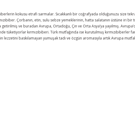
erlerin kokusu etrafı sarmalar. Sıcakkanlı bir coğrafyada olduğunuzu size tekra
ızıbiber. Çorbanın, etin, sulu sebze yemeklerinin, hatta salatanın üstüne iri bi
 getirilmiş ve buradan Avrupa, Ortadoğu, Çin ve Orta Asya’ya yayılmış. Avrupa’d
de tüketiyorlar kırmızıbiberi. Türk mutfağında ise kurutulmuş kırmızıbiberler far
erin lezzetini baskılamayan yumuşak tadı ve özgün aromasıyla artık Avrupa mutfakl