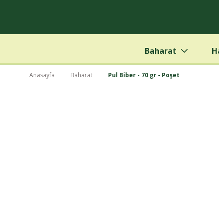
Baharat
H
Anasayfa
Baharat
Pul Biber - 70 gr - Poşet