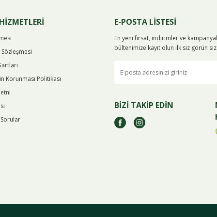
Yorum Yaz
HİZMETLERİ
E-POSTA LİSTESİ
şmesi
En yeni fırsat, indirimler ve kampany
bültenimize kayıt olun ilk siz görün s
ş Sözleşmesi
Şartları
rin Korunması Politikası
etni
BİZİ TAKİP EDİN
sı
 Sorular