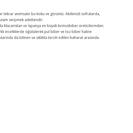
r tekrar anımsatır bu koku ve görüntü. Akdenizli sofralarda,
r tutam serpmek adettendir.
a Macaristan ve İspanya en büyük kırmızıbiber üreticilerinden.
klı inceliklerde öğütülerek pul biber ve toz biber haline
arında da bilinen ve sıklıkla tercih edilen baharat arasında.