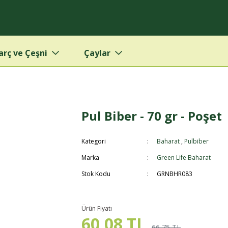
arç ve Çeşni
Çaylar
Pul Biber - 70 gr - Poşet
Kategori
Baharat
,
Pulbiber
Marka
Green Life Baharat
Stok Kodu
GRNBHR083
Ürün Fiyatı
60,08 TL
66,75 TL