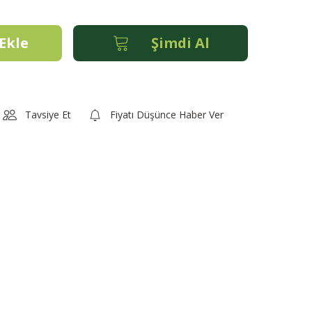
Ekle
Şimdi Al
Tavsiye Et
Fiyatı Düşünce Haber Ver