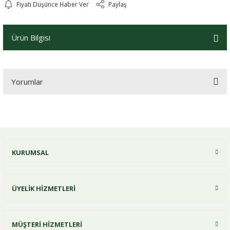
Fiyatı Düşünce Haber Ver
Paylaş
Ürün Bilgisi
Yorumlar
Bu ürüne ilk yorumu siz yapın!
KURUMSAL
Yorum Yaz
ÜYELİK HİZMETLERİ
MÜŞTERİ HİZMETLERİ