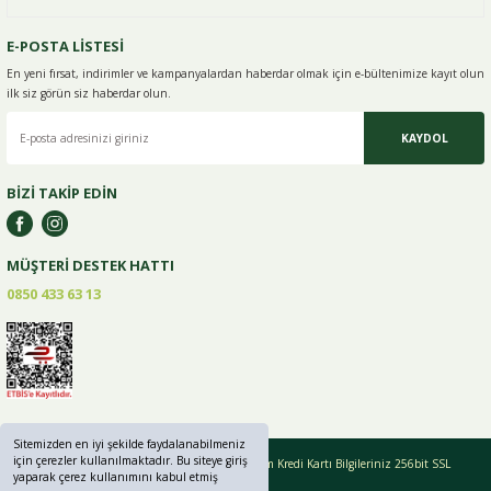
E-POSTA LİSTESİ
En yeni fırsat, indirimler ve kampanyalardan haberdar olmak için e-
bültenimize kayıt olun
ilk siz görün siz haberdar olun.
KAYDOL
BİZİ TAKİP EDİN
MÜŞTERİ DESTEK HATTI
0850 433 63 13
Sitemizden en iyi şekilde faydalanabilmeniz
için çerezler kullanılmaktadır. Bu siteye giriş
Copyright © 2019 - 2024 greenlifebaharat.com Tüm Kredi Kartı Bilgileriniz 256bit SSL
yaparak çerez kullanımını kabul etmiş
Sertifikası ile korunmaktadır.