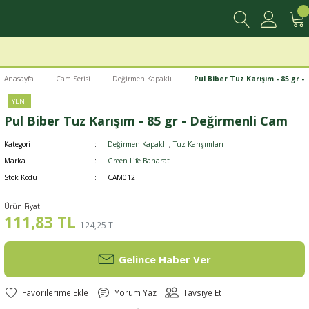
Anasayfa
Cam Serisi
Değirmen Kapaklı
Pul Biber Tuz Karışım - 85 gr 
YENİ
Pul Biber Tuz Karışım - 85 gr - Değirmenli Cam
Kategori
Değirmen Kapaklı
,
Tuz Karışımları
Marka
Green Life Baharat
Stok Kodu
CAM012
Ürün Fiyatı
111,83 TL
124,25 TL
Gelince Haber Ver
Yorum Yaz
Tavsiye Et