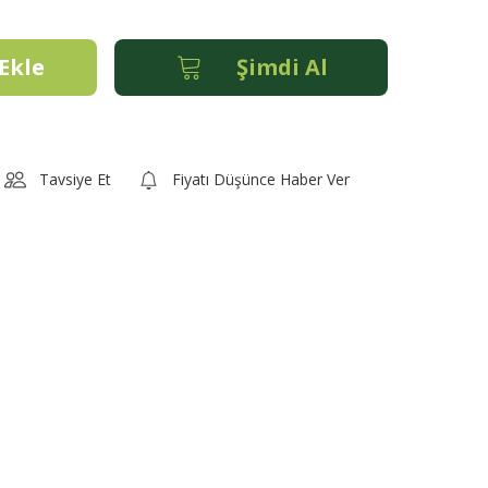
Ekle
Şimdi Al
Tavsiye Et
Fiyatı Düşünce Haber Ver