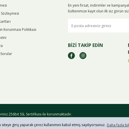
şmesi
En yeni fırsat, indirimler ve kampany
bültenimize kayıt olun ilk siz görün s
ş Sözleşmesi
Şartları
rin Korunması Politikası
etni
BİZİ TAKİP EDİN
sı
 Sorular
iniz 256bit SSL Sertifikası ile korunmaktadır.
u siteye giriş yaparak çerez kullanımını kabul etmiş sayılıyorsunuz.
Daha fazla bil
ile
ideasoft
e-