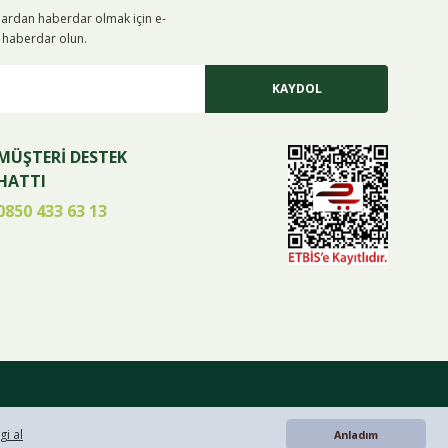
alardan haberdar olmak için e-
iz haberdar olun.
KAYDOL
MÜŞTERİ DESTEK
HATTI
0850 433 63 13
gi al
Anladım