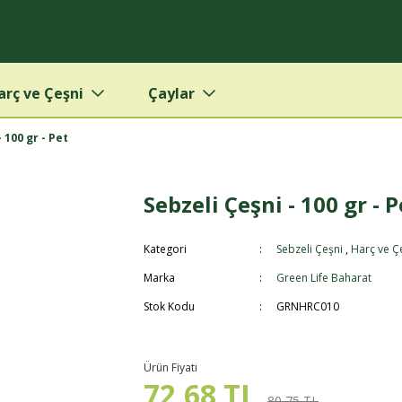
arç ve Çeşni
Çaylar
 100 gr - Pet
Sebzeli Çeşni - 100 gr - P
Kategori
Sebzeli Çeşni
,
Harç ve Ç
Marka
Green Life Baharat
Stok Kodu
GRNHRC010
Ürün Fiyatı
72,68 TL
80,75 TL