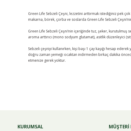
Green Life Sebzeli Çeşni, lezzetini arttırmak istediğiniz pek çok
makarna, börek, çorba ve soslarda Green Life Sebzeli Çeşni’nin l
Green Life Sebzeli Çeşni’nin içeriğinde tuz, şeker, kurutulmuş 
aroma arttırıcı (mono sodyum glutamat), asitlik düzenleyici (sitr
Sebzeli çeşniyi kullanırken, kişi başı 1 çay kaşığı hesap ederek 
doğru zaman yemeği ocaktan indirmeden birkaç dakika öncedir.
etmenize gerek yoktur.
KURUMSAL
MÜŞTERİ 