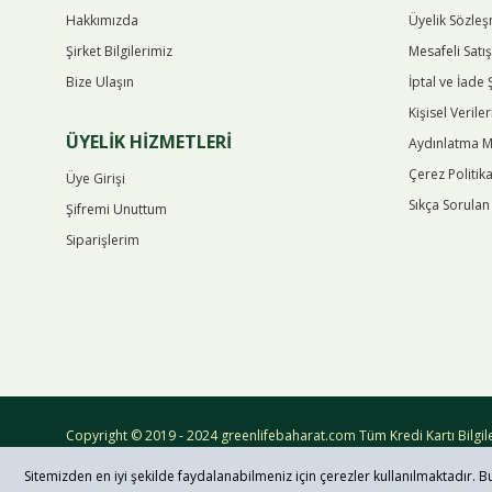
Hakkımızda
Üyelik Sözle
Şirket Bilgilerimiz
Mesafeli Satı
Bize Ulaşın
İptal ve İade 
Kişisel Verile
ÜYELİK HİZMETLERİ
Aydınlatma M
Çerez Politika
Üye Girişi
Sıkça Sorulan
Şifremi Unuttum
Siparişlerim
Copyright © 2019 - 2024 greenlifebaharat.com Tüm Kredi Kartı Bilgiler
Sitemizden en iyi şekilde faydalanabilmeniz için çerezler kullanılmaktadır. B