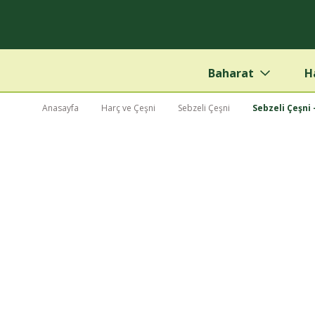
Baharat
H
Anasayfa
Harç ve Çeşni
Sebzeli Çeşni
Sebzeli Çeşni -