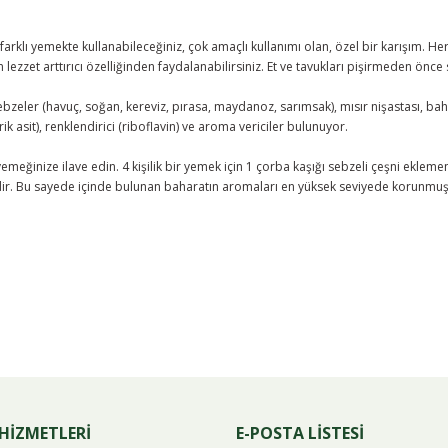
 farklı yemekte kullanabileceğiniz, çok amaçlı kullanımı olan, özel bir karışım. Her
ezzet arttırıcı özelliğinden faydalanabilirsiniz. Et ve tavukları pişirmeden önce 
sebzeler (havuç, soğan, kereviz, pırasa, maydanoz, sarımsak), mısır nişastası, b
ik asit), renklendirici (riboflavin) ve aroma vericiler bulunuyor.
yemeğinize ilave edin. 4 kişilik bir yemek için 1 çorba kaşığı sebzeli çeşni ekleme
 Bu sayede içinde bulunan baharatın aromaları en yüksek seviyede korunmuş olu
Bu ürüne ilk yorumu siz yapın!
Yorum Yaz
HİZMETLERİ
E-POSTA LİSTESİ