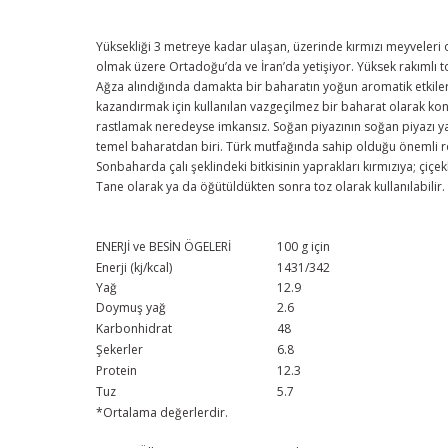
Yüksekliği 3 metreye kadar ulaşan, üzerinde kırmızı meyveleri 
olmak üzere Ortadoğu’da ve İran’da yetişiyor. Yüksek rakımlı to
Ağza alındığında damakta bir baharatın yoğun aromatik etkilerin
kazandırmak için kullanılan vazgeçilmez bir baharat olarak k
rastlamak neredeyse imkansız. Soğan piyazının soğan piyazı ya
temel baharatdan biri. Türk mutfağında sahip olduğu önemli r
Sonbaharda çalı şeklindeki bitkisinin yaprakları kırmızıya; ç
Tane olarak ya da öğütüldükten sonra toz olarak kullanılabilir.
ENERJİ ve BESİN ÖGELERİ
100 g için
Enerji (kj/kcal)
1431/342
Yağ
12.9
Doymuş yağ
2.6
Karbonhidrat
48
Şekerler
6.8
Protein
12.3
Tuz
5.7
*Ortalama değerlerdir.