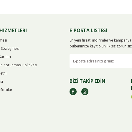
Bu ürüne ilk yorumu siz yapın!
Yorum Yaz
HİZMETLERİ
E-POSTA LİSTESİ
şmesi
En yeni fırsat, indirimler ve kampany
bültenimize kayıt olun ilk siz görün s
ş Sözleşmesi
Şartları
rin Korunması Politikası
etni
BİZİ TAKİP EDİN
sı
 Sorular