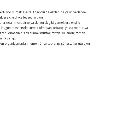
e ediliyor sumak. Başta Anadolu’da Akdeniz’e yakın yerlerde
ere çıkıldıkça lezzeti artıyor.
alarında limon, sirke ya da koruk gibi yemeklere ekşilik
ş ki bugün masasında sumak olmayan kebapçı ya da mantıcıya
zzetli olmasının sırrı sumak mutfağımızda kullandığımız en
nına sahip.
tamamen olgunlaşmadan hemen önce toplanıp güneşte kurutuluyor.