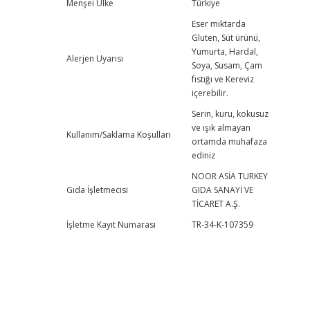
Menşei Ülke
Türkiye
Eser miktarda
Gluten, Süt ürünü,
Yumurta, Hardal,
Alerjen Uyarısı
Soya, Susam, Çam
fıstığı
ve
Kereviz
içerebilir.
Serin, kuru, kokusuz
ve ışık almayan
Kullanım/Saklama Koşulları
ortamda muhafaza
ediniz
NOOR ASİA TURKEY
Gıda İşletmecisi
GIDA SANAYİ VE
TİCARET A.Ş.
İşletme Kayıt Numarası
TR-34-K-107359