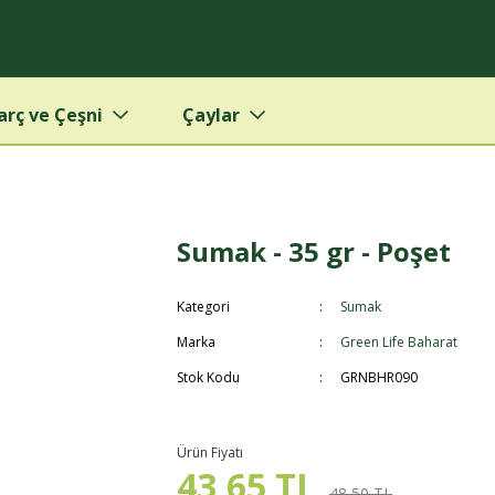
arç ve Çeşni
Çaylar
Sumak - 35 gr - Poşet
Kategori
Sumak
Marka
Green Life Baharat
Stok Kodu
GRNBHR090
Ürün Fiyatı
43,65 TL
48,50 TL