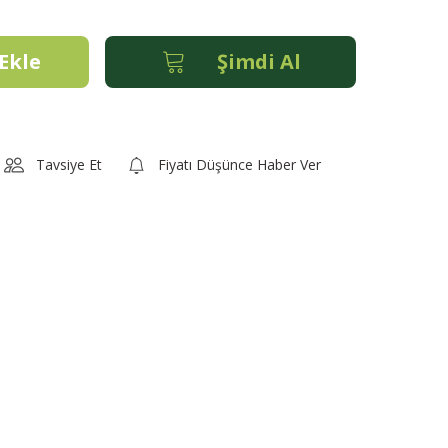
Ekle
Şimdi Al
Tavsiye Et
Fiyatı Düşünce Haber Ver