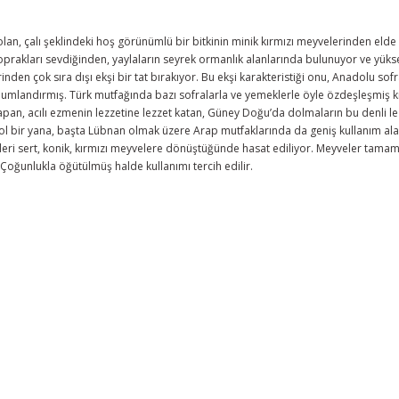
olan, çalı şeklindeki hoş görünümlü bir bitkinin minik kırmızı meyvelerinden eld
prakları sevdiğinden, yaylaların seyrek ormanlık alanlarında bulunuyor ve yüksekl
den çok sıra dışı ekşi bir tat bırakıyor. Bu ekşi karakteristiği onu, Anadolu sofr
onumlandırmış. Türk mutfağında bazı sofralarla ve yemeklerle öyle özdeşleşmi
pan, acılı ezmenin lezzetine lezzet katan, Güney Doğu’da dolmaların bu denli le
ol bir yana, başta Lübnan olmak üzere Arap mutfaklarında da geniş kullanım ala
içekleri sert, konik, kırmızı meyvelere dönüştüğünde hasat ediliyor. Meyveler 
 Çoğunlukla öğütülmüş halde kullanımı tercih edilir.