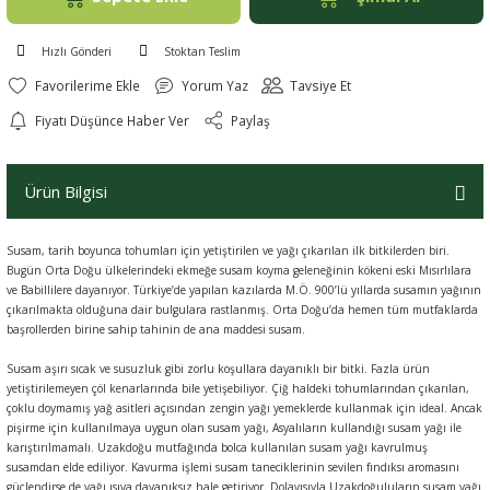
Hızlı Gönderi
Stoktan Teslim
Yorum Yaz
Tavsiye Et
Fiyatı Düşünce Haber Ver
Paylaş
Ürün Bilgisi
Susam, tarih boyunca tohumları için yetiştirilen ve yağı çıkarılan ilk bitkilerden biri.
Bugün Orta Doğu ülkelerindeki ekmeğe susam koyma geleneğinin kökeni eski Mısırlılara
ve Babillilere dayanıyor. Türkiye’de yapılan kazılarda M.Ö. 900’lü yıllarda susamın yağının
çıkarılmakta olduğuna dair bulgulara rastlanmış. Orta Doğu’da hemen tüm mutfaklarda
başrollerden birine sahip tahinin de ana maddesi susam.
Susam aşırı sıcak ve susuzluk gibi zorlu koşullara dayanıklı bir bitki. Fazla ürün
yetiştirilemeyen çöl kenarlarında bile yetişebiliyor. Çiğ haldeki tohumlarından çıkarılan,
çoklu doymamış yağ asitleri açısından zengin yağı yemeklerde kullanmak için ideal. Ancak
pişirme için kullanılmaya uygun olan susam yağı, Asyalıların kullandığı susam yağı ile
karıştırılmamalı. Uzakdoğu mutfağında bolca kullanılan susam yağı kavrulmuş
susamdan elde ediliyor. Kavurma işlemi susam taneciklerinin sevilen fındıksı aromasını
güçlendirse de yağı ısıya dayanıksız hale getiriyor. Dolayısıyla Uzakdoğuluların susam yağı