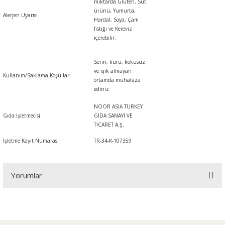
miktarda
Gluten, Süt
ürünü, Yumurta,
Alerjen Uyarısı
Hardal, Soya, Çam
fıstığı
ve
Kereviz
içerebilir.
Serin, kuru, kokusuz
ve ışık almayan
Kullanım/Saklama Koşulları
ortamda muhafaza
ediniz
NOOR ASİA TURKEY
Gıda İşletmecisi
GIDA SANAYİ VE
TİCARET A.Ş.
İşletme Kayıt Numarası
TR-34-K-107359
Yorumlar
Bu ürüne ilk yorumu siz yapın!