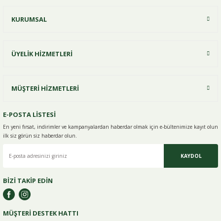
KURUMSAL
Yorum Yaz
ÜYELİK HİZMETLERİ
MÜŞTERİ HİZMETLERİ
E-POSTA LİSTESİ
En yeni fırsat, indirimler ve kampanyalardan haberdar olmak için e-
bültenimize kayıt olun
ilk siz görün siz haberdar olun.
KAYDOL
BİZİ TAKİP EDİN
MÜŞTERİ DESTEK HATTI