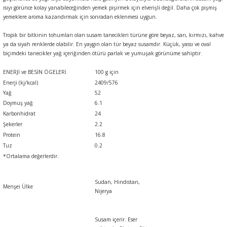
ısıyı görünce kolay yanabileceğinden yemek pişirmek için elverişli değil. Daha çok pişmiş
yemeklere aroma kazandırmak için sonradan eklenmesi uygun.
Tropik bir bitkinin tohumları olan susam tanecikleri türüne göre beyaz, sarı, kırmızı, kahve
ya da siyah renklerde olabilir. En yaygın olan tür beyaz susamdır. Küçük, yassı ve oval
biçimdeki tanecikler yağ içeriğinden ötürü parlak ve yumuşak görünüme sahiptir.
ENERJİ ve BESİN ÖGELERİ
100 g için
Enerji (kj/kcal)
2409/576
Yağ
52
Doymuş yağ
6.1
Karbonhidrat
24
Şekerler
2.2
Protein
16.8
Tuz
0.2
*Ortalama değerlerdir.
Sudan, Hindistan,
Menşei Ülke
Nijerya
Susam içerir. Eser