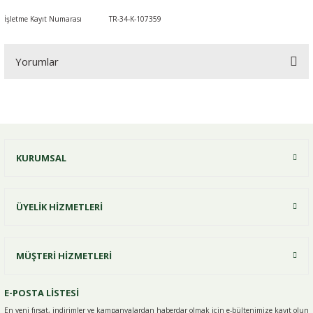
İşletme Kayıt Numarası
TR-34-K-107359
Yorumlar
Bu ürüne ilk yorumu siz yapın!
KURUMSAL
Yorum Yaz
ÜYELİK HİZMETLERİ
MÜŞTERİ HİZMETLERİ
E-POSTA LİSTESİ
En yeni fırsat, indirimler ve kampanyalardan haberdar olmak için e-
bültenimize kayıt olun