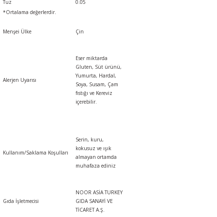
Tuz
0.05
*Ortalama değerlerdir.
Menşei Ülke
Çin
Eser miktarda
Gluten, Süt ürünü,
Yumurta, Hardal,
Alerjen Uyarısı
Soya, Susam, Çam
fıstığı
ve
Kereviz
içerebilir.
Serin, kuru,
kokusuz ve ışık
Kullanım/Saklama Koşulları
almayan ortamda
muhafaza ediniz
NOOR ASİA TURKEY
Gıda İşletmecisi
GIDA SANAYİ VE
TİCARET A.Ş.