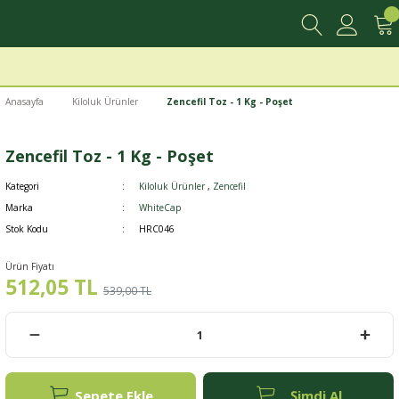
Anasayfa
Kiloluk Ürünler
Zencefil Toz - 1 Kg - Poşet
Zencefil Toz - 1 Kg - Poşet
Kategori
Kiloluk Ürünler
,
Zencefil
Marka
WhiteCap
Stok Kodu
HRC046
Ürün Fiyatı
512,05 TL
539,00 TL
Sepete Ekle
Şimdi Al