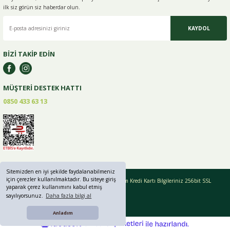
ilk siz görün siz haberdar olun.
KAYDOL
BİZİ TAKİP EDİN
MÜŞTERİ DESTEK HATTI
0850 433 63 13
Sitemizden en iyi şekilde faydalanabilmeniz
için çerezler kullanılmaktadır. Bu siteye giriş
Copyright © 2019 - 2024 greenlifebaharat.com Tüm Kredi Kartı Bilgileriniz 256bit SSL
yaparak çerez kullanımını kabul etmiş
Sertifikası ile korunmaktadır.
sayılıyorsunuz.
Daha fazla bilgi al
Anladım
ideasoft
ile
e-