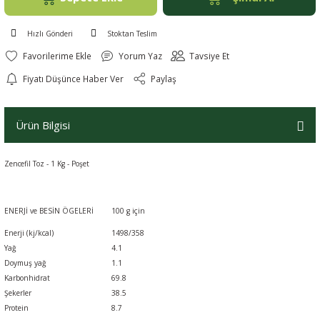
Hızlı Gönderi
Stoktan Teslim
Yorum Yaz
Tavsiye Et
Fiyatı Düşünce Haber Ver
Paylaş
Ürün Bilgisi
Zencefil Toz - 1 Kg - Poşet
ENERJİ ve BESİN ÖGELERİ
100 g için
Enerji (kj/kcal)
1498/358
Yağ
4.1
Doymuş yağ
1.1
Karbonhidrat
69.8
Şekerler
38.5
Protein
8.7